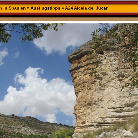
n in Spanien
»
Ausflugstipps
»
A24 Alcala del Jucar