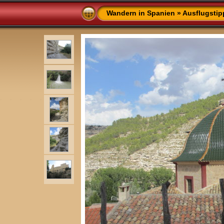
Wandern in Spanien
»
Ausflugstip