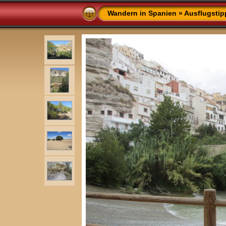
Wandern in Spanien
»
Ausflugstip