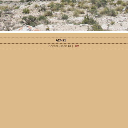
A24-21
Anzahl Bilder:
45
|
Hilfe