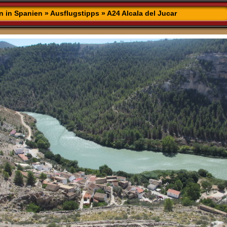
n in Spanien
»
Ausflugstipps
»
A24 Alcala del Jucar