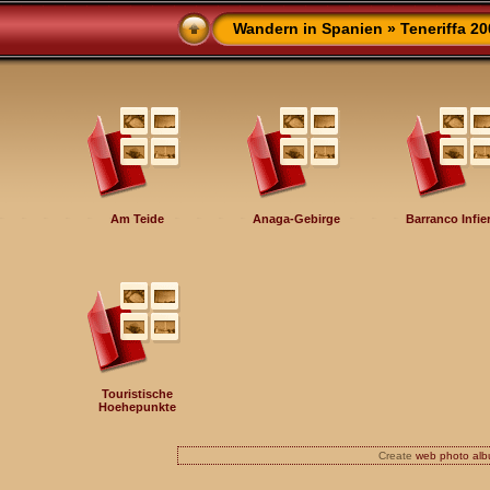
Wandern in Spanien
» Teneriffa 20
Am Teide
Anaga-Gebirge
Barranco Infie
Touristische
Hoehepunkte
Create
web photo al