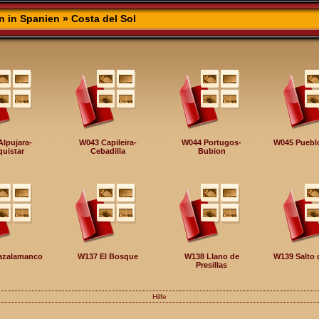
n in Spanien
» Costa del Sol
lpujara-
W043 Capileira-
W044 Portugos-
W045 Puebl
uistar
Cebadilla
Bubion
azalamanco
W137 El Bosque
W138 Llano de
W139 Salto 
Presillas
Hilfe