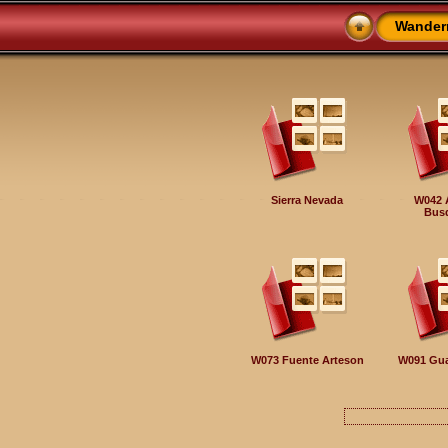
Wander
Sierra Nevada
W042 A
Busq
W073 Fuente Arteson
W091 Gu