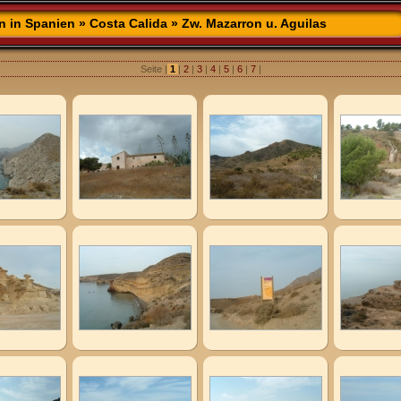
n in Spanien
»
Costa Calida
» Zw. Mazarron u. Aguilas
Seite |
1
|
2
|
3
|
4
|
5
|
6
|
7
|