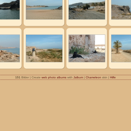
151
Bilder | Create
web photo albums
with
Jalbum
|
Chameleon
skin |
Hilfe