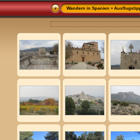
Wandern in Spanien
»
Ausflugstip