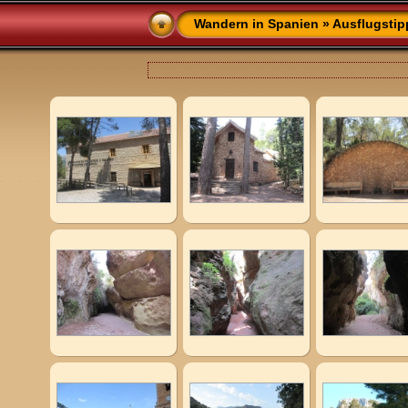
Wandern in Spanien
»
Ausflugstip