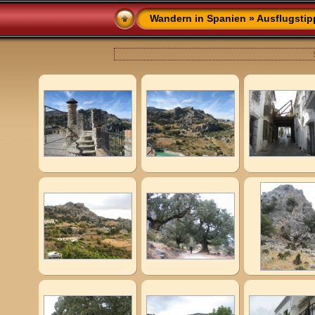
Wandern in Spanien
»
Ausflugstip